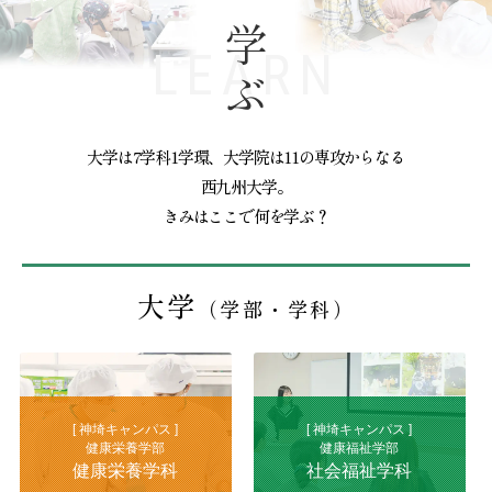
学ぶ
LEARN
大学は7学科1学環、大学院は11の専攻からなる
西九州大学。
きみはここで何を学ぶ？
大学
（学部・学科）
[ 神埼キャンパス ]
[ 神埼キャンパス ]
健康栄養学部
健康福祉学部
健康栄養学科
社会福祉学科