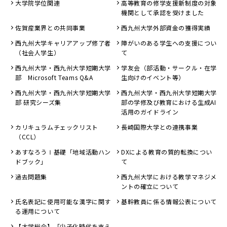
大学院学位関連
高等教育の修学支援新制度の対象
機関として承認を受けました
佐賀産業界との共同事業
西九州大学外部資金の獲得実績
西九州大学キャリアアップ修了者
障がいのある学生への支援につい
（社会人学生）
て
西九州大学・西九州大学短期大学
学友会（部活動・サークル・在学
部 Microsoft Teams Q&A
生向けのイベント等）
西九州大学・西九州大学短期大学
西九州大学・西九州大学短期大学
部 研究シーズ集
部の学修及び教育における生成AI
活用のガイドライン
カリキュラムチェックリスト
長崎国際大学との連携事業
（CCL）
あすなろうⅠ基礎「地域活動ハン
DXによる教育の質的転換につい
ドブック」
て
過去問題集
西九州大学における教学マネジメ
ントの確立について
氏名表記に使用可能な漢字に関す
基幹教員に係る情報公表について
る運用について
【大学総合】「少子化時代を支え