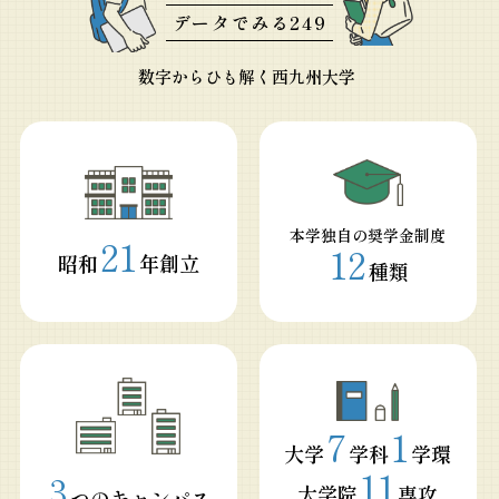
データでみる249
数字からひも解く西九州大学
本学独自の奨学金制度
21
12
昭和
年創立
種類
7
1
大学
学科
学環
11
3
大学院
専攻
つのキャンパス