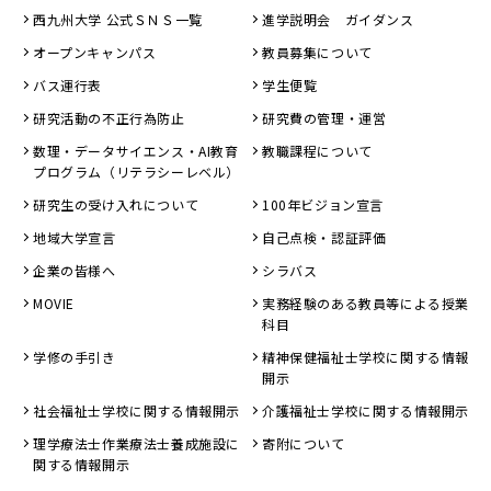
西九州大学 公式ＳＮＳ一覧
進学説明会 ガイダンス
オープンキャンパス
教員募集について
バス運行表
学生便覧
研究活動の不正行為防止
研究費の管理・運営
数理・データサイエンス・AI教育
教職課程について
プログラム（リテラシーレベル）
研究生の受け入れについて
100年ビジョン宣言
地域大学宣言
自己点検・認証評価
企業の皆様へ
シラバス
MOVIE
実務経験のある教員等による授業
科目
学修の手引き
精神保健福祉士学校に関する情報
開示
社会福祉士学校に関する情報開示
介護福祉士学校に関する情報開示
理学療法士作業療法士養成施設に
寄附について
関する情報開示