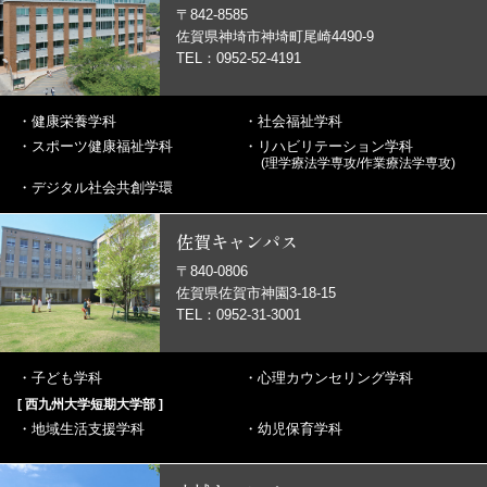
〒842-8585
佐賀県神埼市神埼町尾崎4490-9
TEL：0952-52-4191
・
健康栄養学科
・
社会福祉学科
・
スポーツ健康福祉学科
・
リハビリテーション学科
(理学療法学専攻/作業療法学専攻)
・
デジタル社会共創学環
佐賀キャンパス
〒840-0806
佐賀県佐賀市神園3-18-15
TEL：0952-31-3001
・
子ども学科
・
心理カウンセリング学科
[ 西九州大学短期大学部 ]
・
地域生活支援学科
・
幼児保育学科