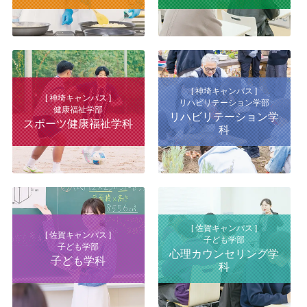
[ 神埼キャンパス ]
[ 神埼キャンパス ]
リハビリテーション学部
健康福祉学部
リハビリテーション学
スポーツ健康福祉学科
科
[ 佐賀キャンパス ]
[ 佐賀キャンパス ]
子ども学部
子ども学部
心理カウンセリング学
子ども学科
科