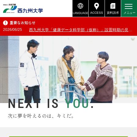
ACCESS
資料請求
メニュー
LANGUAGE
重要なお知らせ
資料請求
アクセス
2026/03/30
各種教員免許状及び各国家資格のための実習希望者の皆さまへ
NEXT IS
YOU
.
次に夢を叶えるのは、キミだ。