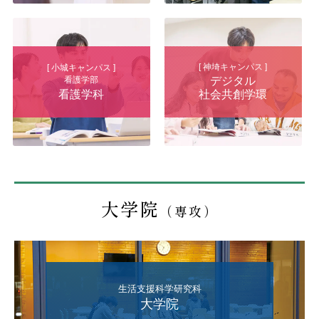
[ 神埼キャンパス ]
[ 小城キャンパス ]
看護学部
デジタル
看護学科
社会共創学環
大学院
（専攻）
生活支援科学研究科
大学院