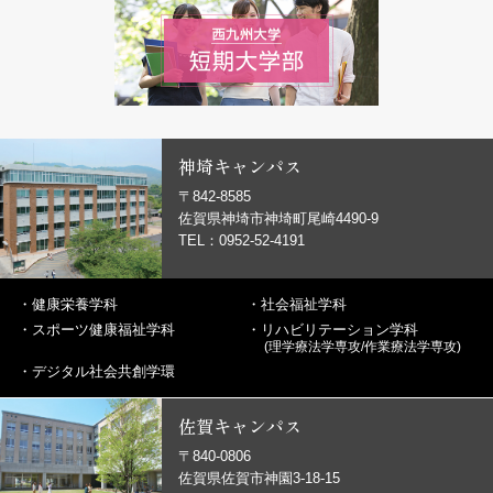
神埼キャンパス
〒842-8585
佐賀県神埼市神埼町尾崎4490-9
TEL：0952-52-4191
・
健康栄養学科
・
社会福祉学科
・
スポーツ健康福祉学科
・
リハビリテーション学科
(理学療法学専攻/作業療法学専攻)
・
デジタル社会共創学環
佐賀キャンパス
〒840-0806
佐賀県佐賀市神園3-18-15