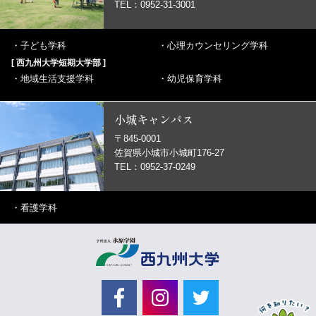
TEL：0952-31-3001
・
子ども学科
・
心理カウンセリング学科
[ 西九州大学短期大学部 ]
・
地域生活支援学科
・
幼児保育学科
小城キャンパス
〒845-0001
佐賀県小城市小城町176-27
TEL：0952-37-0249
・
看護学科