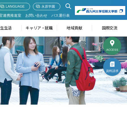
LANGUAGE
永原学園
官連携推進室
お問い合わせ
バス運行表
学生生活
キャリア・就職
地域貢献
国際交流
ACCESS
資料請求