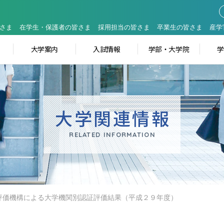
さま
在学生・保護者の皆さま
採用担当の皆さま
卒業生の皆さま
産学
大学案内
入試情報
学部・大学院
大学関連情報
RELATED INFORMATION
評価機構による大学機関別認証評価結果（平成２９年度）