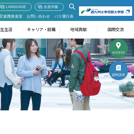
LANGUAGE
永原学園
官連携推進室
お問い合わせ
バス運行表
学生生活
キャリア・就職
地域貢献
国際交流
ACCESS
資料請求