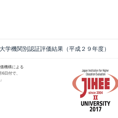
大学機関別認証評価結果（平成２９年度）
評価機構による
月6日付で、
」