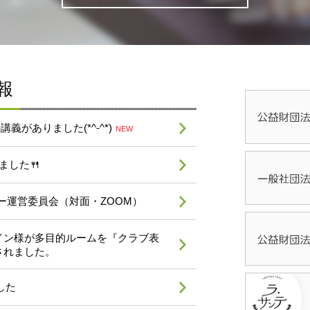
報
義がありました(*^-^*)
NEW
ました🍴
ー運営委員会（対面・ZOOM）
イン様が多目的ルームを『クラブ表
されました。
した