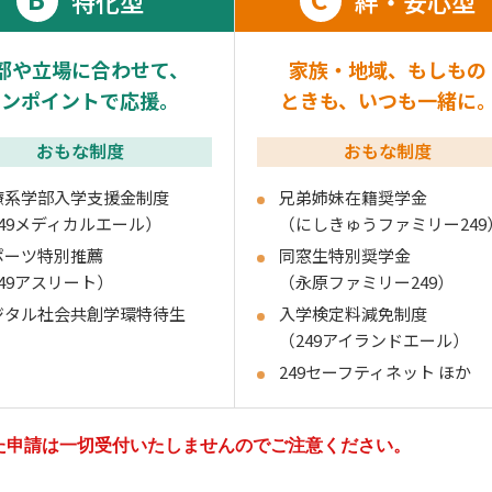
特化型
絆・安心型
部や立場に合わせて、
家族・地域、もしもの
ピンポイントで応援。
ときも、いつも一緒に
おもな制度
おもな制度
療系学部入学支援金制度
兄弟姉妹在籍奨学金
249メディカルエール）
（にしきゅうファミリー249
ポーツ特別推薦
同窓生特別奨学金
249アスリート）
（永原ファミリー249）
ジタル社会共創学環特待生
入学検定料減免制度
（249アイランドエール）
249セーフティネット ほか
た申請は一切受付いたしませんのでご注意ください。