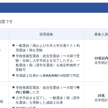
制度です
採用資格
募集人員
一般選抜Ⅰ期および大学入学共通テスト利
除
用選抜Ⅰ期を受験
学校推薦型選抜・総合型選抜Ⅰ〜Ⅲ期で受
10名以
験・合格し入学手続きを完了した方も、一
全学部計
般選抜Ⅰ期（奨学生選抜）を検定料無料で
受験可
学成績上位者から
S/AA/A/B
の4段階で判定
学校推薦型選抜・総合型選抜Ⅰ〜Ⅲ期で
年
内に合格
した方
20名
入学手続きを完了し、一般選抜Ⅰ期（奨学
全学部計
徒
生選抜）を受験した成績上位者