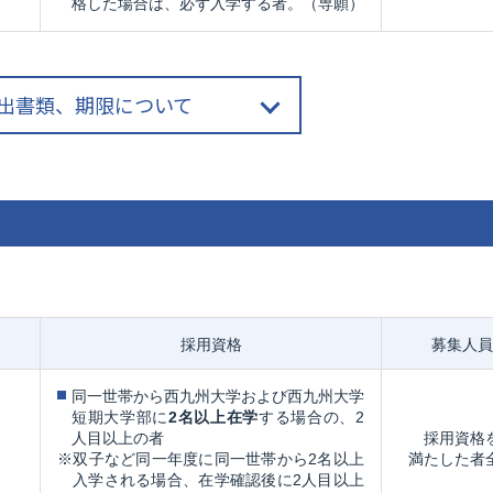
格した場合は、必ず入学する者。（専願）
出書類、期限について
採用資格
募集人員
同一世帯から西九州大学および西九州大学
短期大学部に
2名以上在学
する場合の、2
人目以上の者
採用資格
※双子など同一年度に同一世帯から2名以上
満たした者
入学される場合、在学確認後に2人目以上