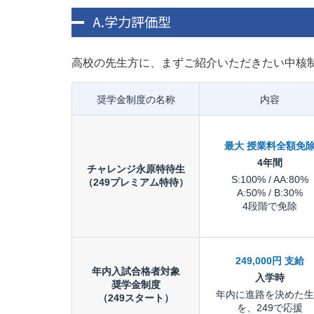
A.学力評価型
高校の先生方に、まずご紹介いただきたい中核
奨学金制度の名称
内容
最大 授業料全額免
4年間
チャレンジ永原特待生
S:100% / AA:80%
（249プレミアム特待）
A:50% / B:30%
4段階で免除
249,000円 支給
年内入試合格者対象
入学時
奨学金制度
年内に進路を決めた生
（249スタート）
を、249で応援