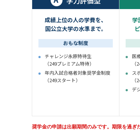
学力評価型
成績上位の人の学費を、
学
国公立大学の水準まで。
おもな制度
チャレンジ永原特待生
医
（249プレミアム特待）
（
年内入試合格者対象奨学金制度
ス
（249スタート）
（
デ
奨学金の申請は出願期間のみです。期限を過ぎ