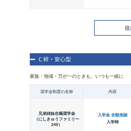
提
C 絆・安心型
家族・地域・万が一のときも、いつも一緒に
奨学金制度の名称
内容
兄弟姉妹在籍奨学金
入学金 全額免除
（にしきゅうファミリー
入学時
249）