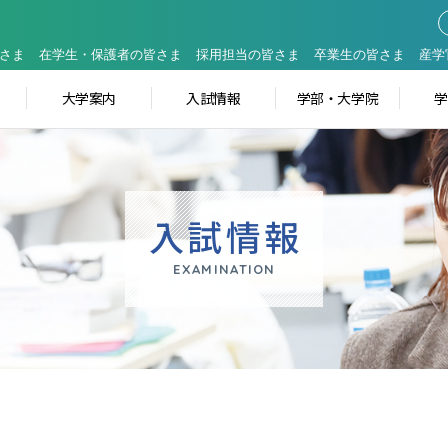
さま
在学生・保護者の皆さま
採用担当の皆さま
卒業生の皆さま
産学
大学案内
入試情報
学部・大学院
入試情報
EXAMINATION