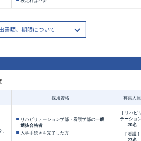
検定料は不要
出書類、期限について
度
採用資格
募集人員
[ リハビ
テーション 
リハビリテーション学部・看護学部の
一般
20名
選抜合格者
を、
入学手続きを完了した方
[ 看護 ]
27名