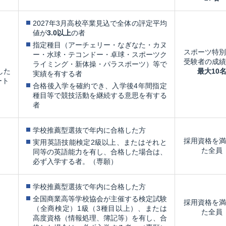
2027年3月高校卒業見込で全体の評定平均
値が
3.0以上
の者
指定種目（アーチェリー・なぎなた・カヌ
スポーツ特別
ー・水球・テコンドー・卓球・スポーツク
受験者の成績
ライミング・新体操・パラスポーツ）等で
した
最大10
実績を有する者
ート
合格後入学を確約でき、入学後4年間指定
種目等で競技活動を継続する意思を有する
者
学校推薦型選抜で年内に合格した方
採用資格を満
実用英語技能検定2級以上、またはそれと
た全員
同等の英語能力を有し、合格した場合は、
必ず入学する者。（専願）
学校推薦型選抜で年内に合格した方
全国商業高等学校協会が主催する検定試験
採用資格を満
（全商検定）1級（3種目以上）、または
た全員
高度資格（情報処理、簿記等）を有し、合