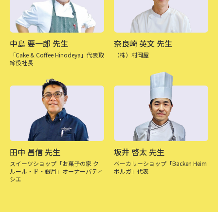
中島 要一郎 先生
奈良崎 英文 先生
「Cake & Coffee Hinodeya」
代表取
（株）村岡屋
締役社長
田中 昌信 先生
坂井 啓太 先生
スイーツショップ「お菓子の家 ク
ベーカリーショップ
「Backen Heim
ルール・ド・銀月」
オーナーパティ
ボルガ」代表
シエ