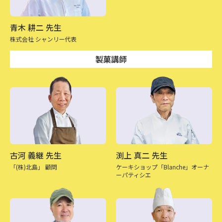
青木 耕二 先生
株式会社 シャンリー代表
製菓講師
古河 義継 先生
渕上 真二 先生
「(株)北島」 顧問
ケーキショップ「Blanche」
オーナ
ーパティシエ