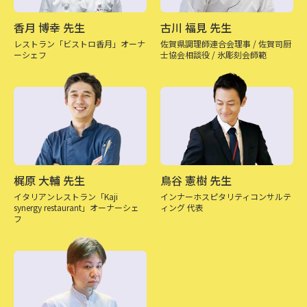
香月 博幸 先生
古川 福見 先生
レストラン「ビストロ香月」
オーナ
佐賀県調理師連合会理事 / 佐賀司厨
ーシェフ
士協会相談役 / 氷彫刻会師範
梶原 大輔 先生
鳥谷 憲樹 先生
イタリアンレストラン「Kaji
インナーホスピタリティ
コンサルテ
synergy restaurant」
オーナーシェ
ィング 代表
フ