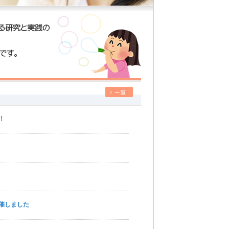
！
催しました