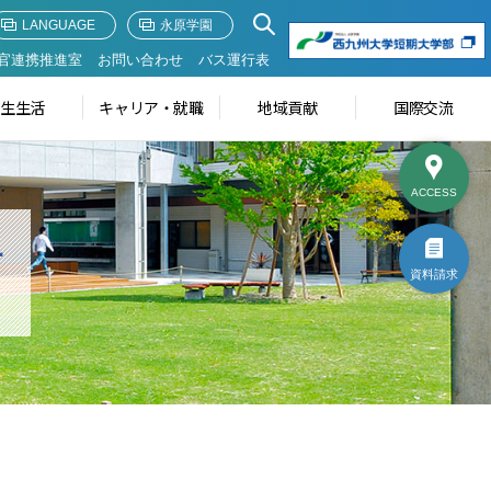
LANGUAGE
永原学園
官連携推進室
お問い合わせ
バス運行表
学生生活
キャリア・就職
地域貢献
国際交流
ACCESS
せ
資料請求