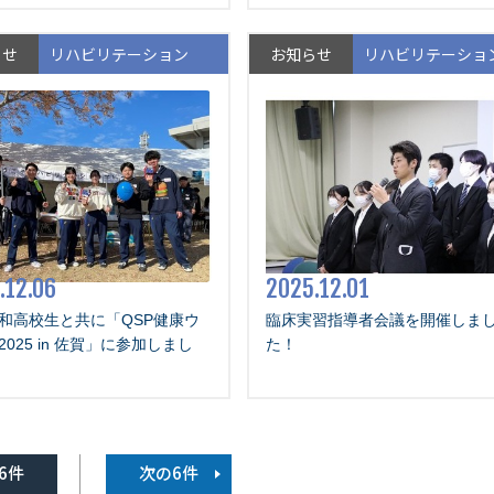
らせ
リハビリテーション
お知らせ
リハビリテーショ
.12.06
2025.12.01
和高校生と共に「QSP健康ウ
臨床実習指導者会議を開催しま
025 in 佐賀」に参加しまし
た！
6件
次の6件