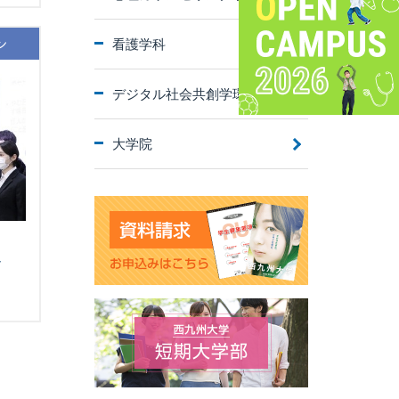
ン
看護学科
デジタル社会共創学環
大学院
し