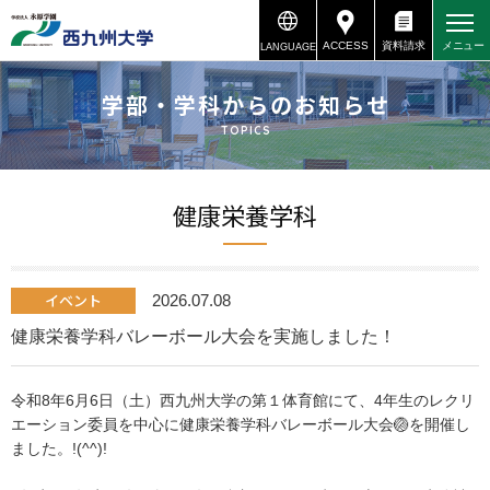
ACCESS
資料請求
メニュー
LANGUAGE
資料請求
アクセス
学部・学科からのお知らせ
TOPICS
健康栄養学科
イベント
2026.07.08
健康栄養学科バレーボール大会を実施しました！
令和8年6月6日（土）西九州大学の第１体育館にて、4年生のレクリ
エーション委員を中心に健康栄養学科バレーボール大会🏐を開催し
ました。!(^^)!