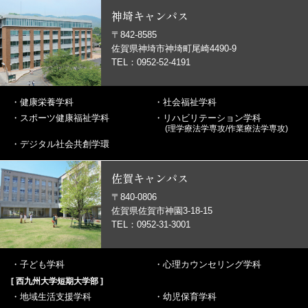
神埼キャンパス
〒842-8585
佐賀県神埼市神埼町尾崎4490-9
TEL：0952-52-4191
・
健康栄養学科
・
社会福祉学科
・
スポーツ健康福祉学科
・
リハビリテーション学科
(理学療法学専攻/作業療法学専攻)
・
デジタル社会共創学環
佐賀キャンパス
〒840-0806
佐賀県佐賀市神園3-18-15
TEL：0952-31-3001
・
子ども学科
・
心理カウンセリング学科
[ 西九州大学短期大学部 ]
・
地域生活支援学科
・
幼児保育学科