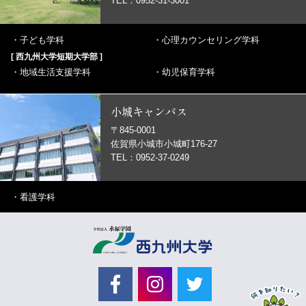
TEL：0952-31-3001
・
子ども学科
・
心理カウンセリング学科
[ 西九州大学短期大学部 ]
・
地域生活支援学科
・
幼児保育学科
小城キャンパス
〒845-0001
佐賀県小城市小城町176-27
TEL：0952-37-0249
・
看護学科