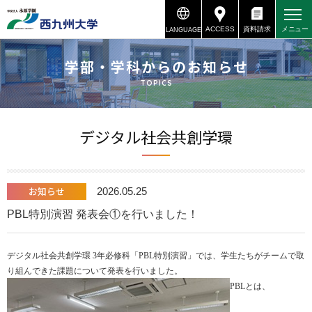
ACCESS
資料請求
メニュー
LANGUAGE
資料請求
アクセス
学部・学科からのお知らせ
TOPICS
デジタル社会共創学環
お知らせ
2026.05.25
PBL特別演習 発表会①を行いました！
デジタル社会共創学環 3年必修科「PBL特別演習」では、学生たちがチームで取
り組んできた課題について発表を行いました。
PBLとは、