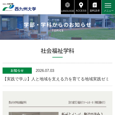
ACCESS
資料請求
メニュー
LANGUAGE
資料請求
アクセス
学部・学科からのお知らせ
TOPICS
社会福祉学科
お知らせ
2026.07.03
【実践で学ぶ】人と地域を支える力を育てる地域実践ゼミ