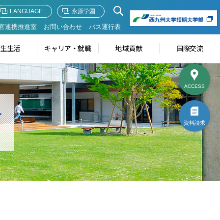
LANGUAGE
永原学園
官連携推進室
お問い合わせ
バス運行表
学生生活
キャリア・就職
地域貢献
国際交流
ACCESS
せ
資料請求