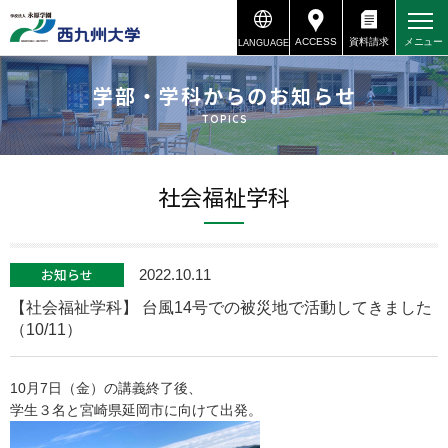
ACCESS
資料請求
メニュー
LANGUAGE
資料請求
アクセス
学部・学科からのお知らせ
TOPICS
社会福祉学科
お知らせ
2022.10.11
【社会福祉学科】 台風14号での被災地で活動してきました
（10/11）
10月7日（金）の講義終了後、
学生３名と宮崎県延岡市に向けて出発。