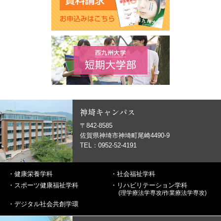
神埼キャンパス
〒842-8585
佐賀県神埼市神埼町尾崎4490-9
TEL：0952-52-4191
・
健康栄養学科
・
社会福祉学科
・
スポーツ健康福祉学科
・
リハビリテーション学科
(理学療法学専攻/作業療法学専攻)
・
デジタル社会共創学環