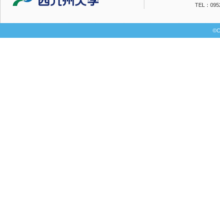
TEL：0952
©C