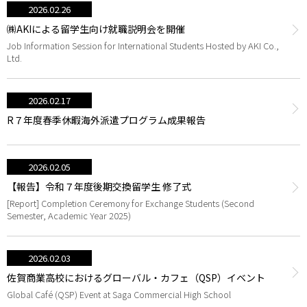
2026.02.26
㈱AKIによる留学生向け就職説明会を開催
Job Information Session for International Students Hosted by AKI Co.,
Ltd.
2026.02.17
R７年度春季休暇海外派遣プログラム成果報告
2026.02.05
【報告】令和７年度後期交換留学生 修了式
[Report] Completion Ceremony for Exchange Students (Second
Semester, Academic Year 2025)
2026.02.03
佐賀商業高校におけるグローバル・カフェ（QSP）イベント
Global Café (QSP) Event at Saga Commercial High School