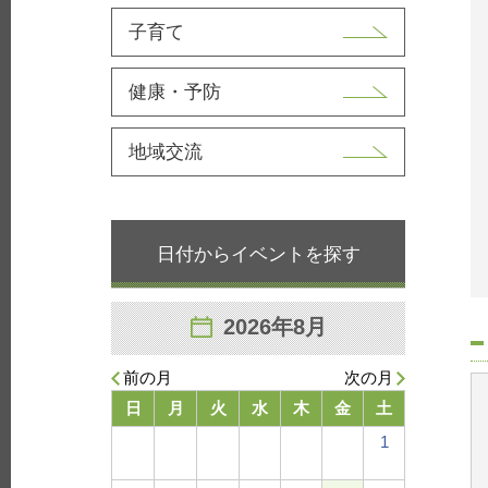
子育て
健康・予防
地域交流
日付からイベントを探す
2026年8月
前の月
次の月
日
月
火
水
木
金
土
1