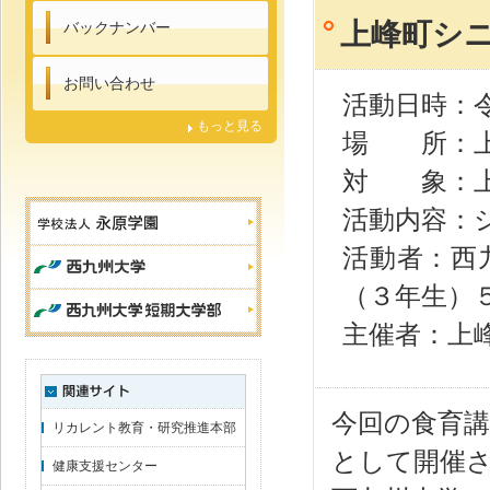
上峰町シニ
バックナンバー
お問い合わせ
活動日時：令和
もっと見る
場 所：上
対 象：上
活動内容：
活動者：西
（３年生）
主催者：上
今回の食育
リカレント教育・研究推進本部
として開催
健康支援センター