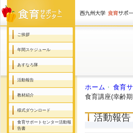
ご挨拶
年間スケジュール
あすなろ隊
活動報告
ホーム
食育
教材紹介
食育講座(幸齢
様式ダウンロード
活動報告
食育サポートセンター活動報
告書