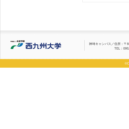
神埼キャンパス／
住所：〒84
TEL：0952
©C