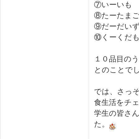
⑦いーいも
⑧たーたま
⑨だーだい
⑩くーくだ
１０品目の
とのことで
では、さっ
食生活をチ
学生の皆さ
た。