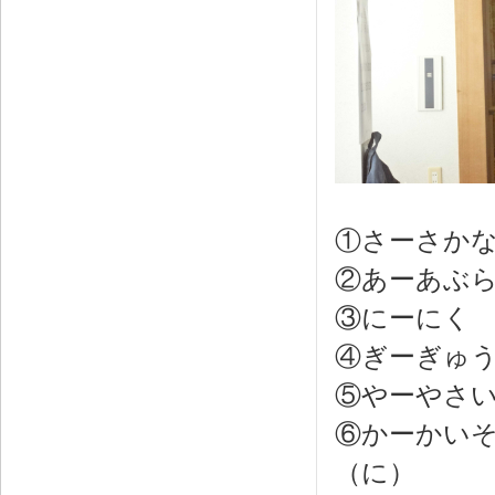
①さーさか
②あーあぶ
③にーにく
④ぎーぎゅ
⑤やーやさ
⑥かーかい
（に）