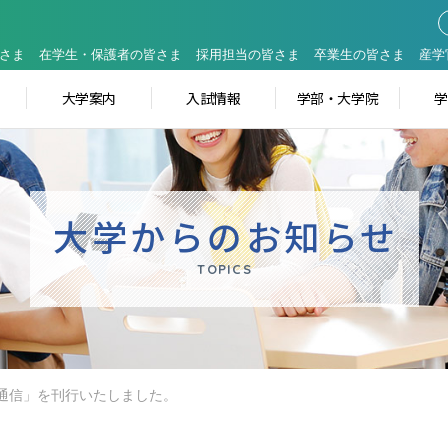
さま
在学生・保護者の皆さま
採用担当の皆さま
卒業生の皆さま
産学
大学案内
入試情報
学部・大学院
大学からのお知らせ
TOPICS
ブ通信」を刊行いたしました。