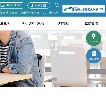
LANGUAGE
永原学園
官連携推進室
お問い合わせ
バス運行表
学生生活
キャリア・就職
地域貢献
国際交流
ACCESS
資料請求