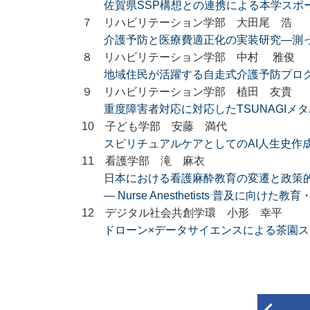
佐賀県SSP構想との連携による本学スポ
７ リハビリテーション学部 大田尾 浩
介護予防と医療費適正化の実装研究―測
８ リハビリテーション学部 中村 雅俊
地域住民が活躍する自走式介護予防プロ
９ リハビリテーション学部 植田 友貴
重度障害者対応に対応したTSUNAGIメタバース🄬
10 子ども学部 安藤 満代
スピリチュアルケアとしてのAI人生史作
11 看護学部 滝 麻衣
日本における看護麻酔教育の変遷と政策
― Nurse Anesthetists 普及に向け
12 デジタル社会共創学環 小形 幸平
ドローン×データサイエンスによる茶園