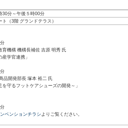
30分～午後５時00分
ト（3階 グランドテラス）
5分
構 機構長補佐 吉原 明秀 氏
産学官連携」
5分
開発部長 塚本 裕二 氏
を守るフットケアシューズの開発～」
0分
Iコンベンションチラシ
よりご覧ください。