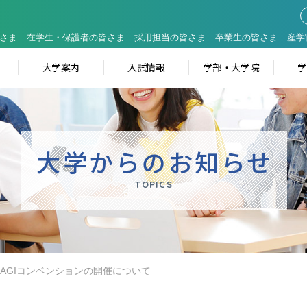
さま
在学生・保護者の皆さま
採用担当の皆さま
卒業生の皆さま
産学
大学案内
入試情報
学部・大学院
大学からのお知らせ
TOPICS
UNAGIコンベンションの開催について