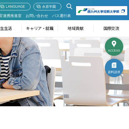
LANGUAGE
永原学園
官連携推進室
お問い合わせ
バス運行表
学生生活
キャリア・就職
地域貢献
国際交流
ACCESS
資料請求