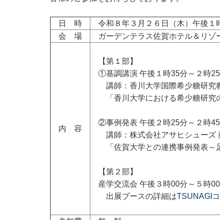
日 時
令和８年３月２６日（木）午後１時
会 場
ガーデンテラス佐賀ホテル＆リゾー
【第１部】
①基調講演 午後１時35分～２時2
講師：香川大学国際希少糖研究教育機
「香川大学における希少糖研究の
②事例発表 午後２時25分～２時4
内 容
講師：株式会社アサヒシューズ 商品
「佐賀大学との連携事例発表～足
【第２部】
産学交流会 午後３時00分～５時0
出展ブースの詳細は
TSUNAG