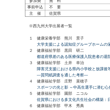
参加費
無 料
事前申込
不 要
主 催
佐賀県
※西九州大学出展者一覧
１ 健康栄養学部 熊川 景子
大学支援による認知症グループホームの
２ 健康福祉学部 黒田 研二
都道府県差のある医療保護入院患者の退
３ 健康福祉学部 土井 幸治
障害児支援における県内小学校と放課後
―質問紙調査を通した考察―
４ 健康福祉学部 庄野 菜穂子
スポーツの光と影 ～中高生選手に潜む心
５ 健康福祉学部 園部 ニコル
佐賀県における多文化共生社会の構築：日
６ 健康福祉学部 甲木 秀典