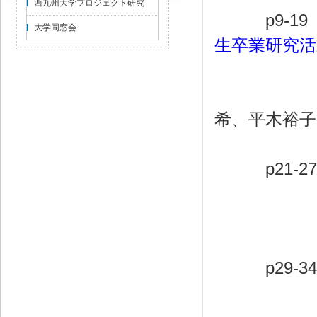
西九州大学プロジェクト研究
p9-1
大学同窓会
生卒業研究
桑原雅
希、平木裕子
p21-2
西
p29-3