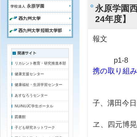
永原学園西
24年度】
報文
p1-
リカレント教育・研究推進本部
携の取り組
健康支援センター
健康福祉・生涯学習センター
武富和
あすなろうセンター
子、溝田今日
NU/NUJC学生ポータル
鈴木由
図書館
ヱ、四元博晃
子ども研究ネットワーク