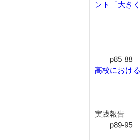
ント「大き
鍋島恵
吉村浩
p85-88
高校におけ
吉
実践報告
p89-95