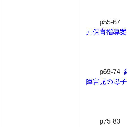
丹羽
p55-67
元保育指導
丹羽
p69-74
障害児の母
菅原
p75-83