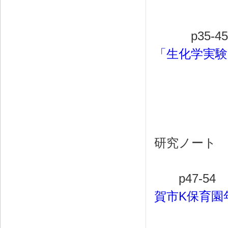
西
p35-4
「生化学実
平田孝
研究ノート
p47-54
賀市K保育園