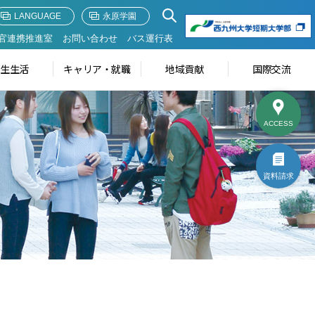
LANGUAGE
永原学園
官連携推進室
お問い合わせ
バス運行表
学生生活
キャリア・就職
地域貢献
国際交流
ACCESS
資料請求