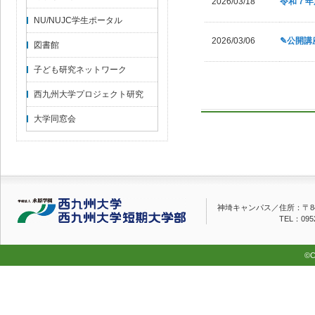
2026/03/18
令和７年
NU/NUJC学生ポータル
2026/03/06
✎公開講
図書館
子ども研究ネットワーク
西九州大学プロジェクト研究
大学同窓会
神埼キャンパス／
住所：〒84
TEL：0952
©C