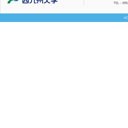
TEL：0952
©C