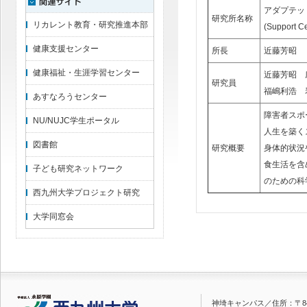
アダプテッ
研究所名称
リカレント教育・研究推進本部
(Support Ce
健康支援センター
所長
近藤芳昭
健康福祉・生涯学習センター
近藤芳昭 
研究員
福嶋利浩 
あすなろうセンター
障害者スポ
NU/NUJC学生ポータル
人生を築く
図書館
研究概要
身体的状況
食生活を含
子ども研究ネットワーク
のための科
西九州大学プロジェクト研究
大学同窓会
神埼キャンパス／
住所：〒84