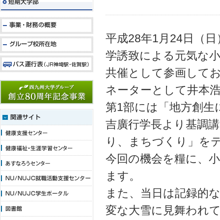
平成28年1月24日
学誘致による元気な
共催として参画して
ネーターとして井本
第1部には「地方創生
吉廣行学長より基調講
り、まちづくり」を
今回の機会を糧に、
ます。
また、当日は記録的
変な大雪に見舞われ