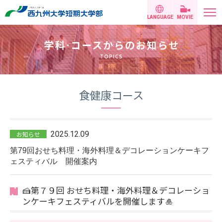
LANGUAGE
MOVIE
学科
・
コースからのお知らせ
TOPICS
食健康コース
2025.12.09
お知らせ
第79回おせち料理・海外料理＆デコレーションケーキフ
ェスティバル 開催案内
🍰第７９回 おせち料理・海外料理＆デコレーショ
ンケーキフェスティバルを開催します🎍