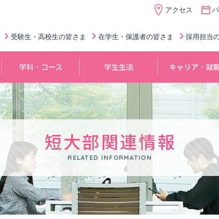
アクセス
バ
受験生・高校生の皆さま
在学生・保護者の皆さま
採用担当
学科
・
コース
学生生活
キャリア
・
就
短大部関連情報
RELATED INFORMATION