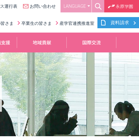
永原学園
ス運行表
お問い合わせ
LANGUAGE
資料請求
の皆さま
卒業生の皆さま
産学官連携推進室
職支援
地域貢献
国際交流