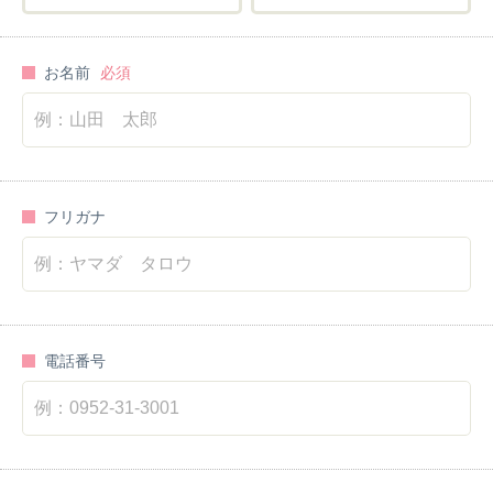
活動報告（事業報告）
イベントレポート
お名前
関連リンク
外部リンク
二次障害予防プログラム
フリガナ
子ども学科ブログ
電話番号