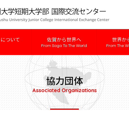
ーについて
佐賀から世界へ
世界か
From Saga To The World
From The W
協力団体
Associated Organizations